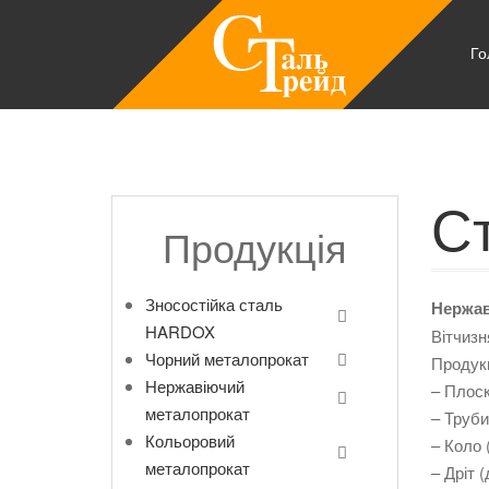
Го
Ст
Продукція
Зносостійка сталь
Нержав
HARDOX
Вітчизн
Чорний металопрокат
Продукц
Нержавіючий
– Плоск
металопрокат
– Труби
Кольоровий
– Коло 
металопрокат
– Дріт 