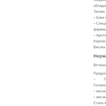
обладна
Типове 
– Баки 
– Спеці
фармаце
– Архіт
Корозіє
Висока 
Нержа
Вітчизн
Продукц
– Пло
Головні
– висок
– висок
Сталь м