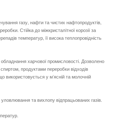
ачування газу, нафти та чистих нафтопродуктів,
реробки. Стійка до міжкристалітної корозії за
епадів температур, її висока теплопровідність
 обладнання харчової промисловості. Дозволено
 спиртом, продуктами переробки відходів
о використовується у м’ясній та молочній
, уловлювання та вихлопу відпрацьованих газів.
мператур.