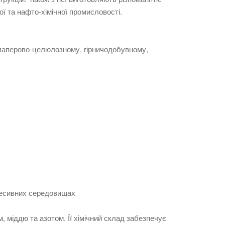
ї та нафто-хімічної промисловості.
 паперово-целюлозному, гірничодобувному,
гресивних середовищах
 міддю та азотом. Її хімічний склад забезпечує