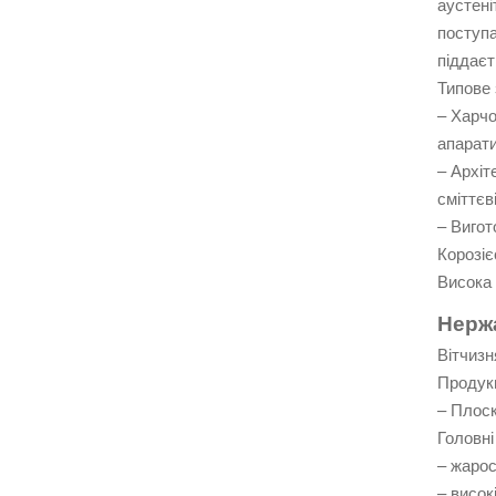
аустені
поступа
піддаєт
Типове 
– Харчо
апарати
– Архіт
сміттєв
– Вигот
Корозіє
Висока 
Нержа
Вітчизн
Продукц
– Плоск
Головні
– жарос
– висок