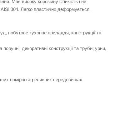
ння. Має високу корозійну стійкість і не
 AISI 304. Легко пластично деформується,
д, побутове кухонне приладдя, конструкції та
та поручні; декоративні конструкції та труби; урни,
 інших помірно агресивних середовищах.