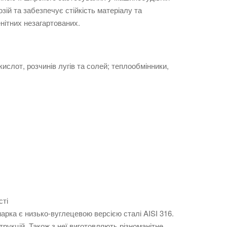
зій та забезпечує стійкість матеріалу та
нітних незагартованих.
ислот, розчинів лугів та солей; теплообмінники,
сті
марка є низько-вуглецевою версією сталі AISI 316.
укцій. Також з неї виготовляють різноманітне