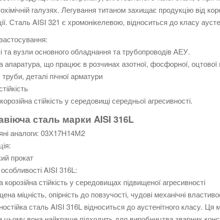
охімічній галузях. Легування титаном захищає продукцію від коро
ії. Сталь AISI 321 є хромонікелевою, відноситься до класу аусте
застосування:
і та вузли основного обладнання та трубопроводів АЕУ.
а апаратура, що працює в розчинах азотної, фосфорної, оцтової к
 труби, деталі пічної арматури
стійкість
корозійна стійкість у середовищі середньої агресивності.
віюча сталь марки AISI 316L
яні аналоги: 03Х17Н14М2
ія:
ий прокат
 особливості AISI 316L:
а корозійна стійкість у середовищах підвищеної агресивності
щена міцність, опірність до повзучості, чудові механічні властиво
ностійка сталь AISI 316L відноситься до аустенітного класу. Ця 
 цьому вона найкраще підходить для виробництва зварних констр