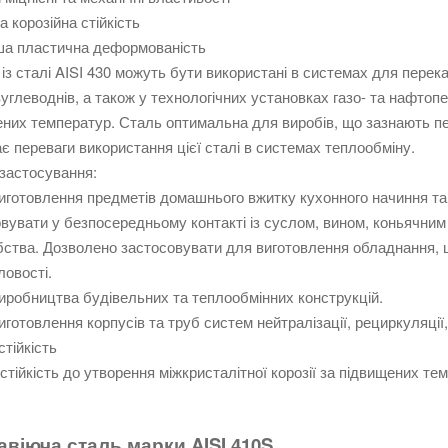
а корозійна стійкість
ша пластична деформованість
із сталі AISI 430 можуть бути використані в системах для перек
вуглеводнів, а також у технологічних установках газо- та нафтопе
них температур. Сталь оптимальна для виробів, що зазнають пер
є переваги використання цієї сталі в системах теплообміну.
застосування:
иготовлення предметів домашнього вжитку кухонного начиння та
вувати у безпосередньому контакті із суслом, вином, коньячним
ства. Дозволено застосовувати для виготовлення обладнання, щ
овості.
иробництва будівельних та теплообмінних конструкцій.
иготовлення корпусів та труб систем нейтралізації, рециркуляції
стійкість
стійкість до утворення міжкристалітної корозії за підвищених те
віюча сталь марки AISI 410S