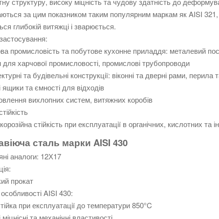
тну структуру, високу міцність та чудову здатність до деформува
ються за цим показником таким популярним маркам як AISI 321,
ься глибокій витяжці і зварюється.
застосування:
ва промисловість та побутове кухонне приладдя: металевий посу
 для харчової промисловості, промислові трубопроводи
ектурні та будівельні конструкції: віконні та дверні рами, перила 
і ящики та ємності для відходів
овлення вихлопних систем, витяжних коробів
стійкість
корозійна стійкість при експлуатації в органічних, кислотних та
віюча сталь марки AISI 430
яні аналоги: 12Х17
ія:
ий прокат
 особливості AISI 430:
тійка при експлуатації до температури 850°C
і міцнісні та механічні властивості