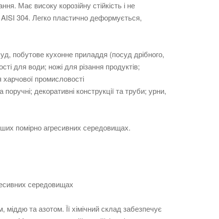
ння. Має високу корозійну стійкість і не
 AISI 304. Легко пластично деформується,
уд, побутове кухонне приладдя (посуд дрібного,
сті для води; ножі для різання продуктів;
я харчової промисловості
та поручні; декоративні конструкції та труби; урни,
 інших помірно агресивних середовищах.
гресивних середовищах
 міддю та азотом. Її хімічний склад забезпечує