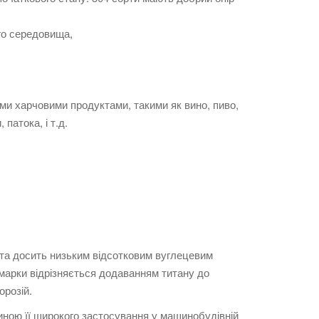
го середовища,
ми харчовими продуктами, такими як вино, пиво,
патока, і т.д.
у та досить низьким відсотковим вуглецевим
 марки відрізняється додаванням титану до
орозій.
чиною її широкого застосування у машинобудівній