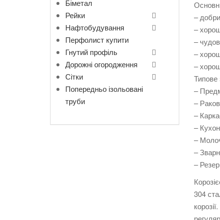
Біметал
Основні
Рейки
– добри
Нафтобудування
– хорош
Перфолист купити
– чудов
Гнутий профіль
– хорош
Дорожні огородження
– хорош
Сітки
Типове 
Попередньо ізольовані
– Пред
труби
– Рако
– Карка
– Кухон
– Молоч
– Зварн
– Резер
Корозіє
304 ста
корозії
регуляр