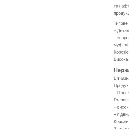
та нафт
продукц
Типове 
– Детал
– зварн
муфелі,
Корозіє
Висока 
Нержа
Вітчизн
Продукц
– Плоск
Головні
– висок
– підви
Корозій
Завдяки