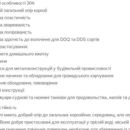
 особливості 304:
й загальний опір корозії
а пластичність
а зварюваність
а полірованість
а здатність до волочіння для DDQ та DDS сортів
застосування:
мети домашнього вжитку
вини
си для металоконструкцій у будівельній промисловості
не начиння та обладнання для громадського харчування
не обладнання, пивоваріння
і конструкції
вуари суднові та наземні танкери для продовольства, напоїв та 
стійкість
лі мають добрий опір до загальних корозійних середовищ, але не
. Вони добре пристосовані для експлуатації у прісній воді, міській
не очищення зовнішніх поверхонь необхідне для збереження їх п