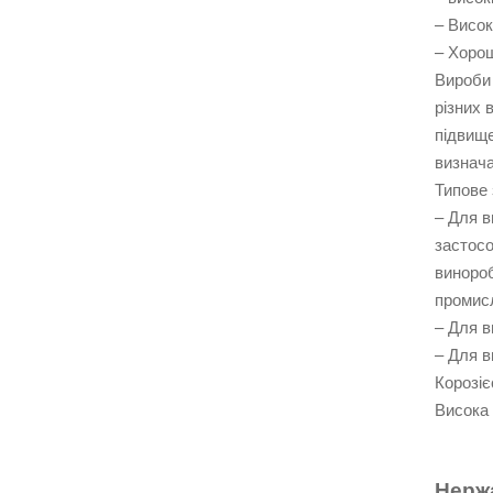
– Висок
– Хоро
Вироби 
різних 
підвище
визнача
Типове 
– Для в
застосо
винороб
промисл
– Для в
– Для в
Корозіє
Висока 
Нержа