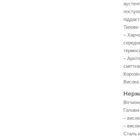
аустені
поступа
піддаєт
Типове 
– Харчо
середнь
термоси
– Архіт
сміттєв
Корозіє
Висока 
Нержа
Вітчизн
Головні
– висок
– висок
Сталь м