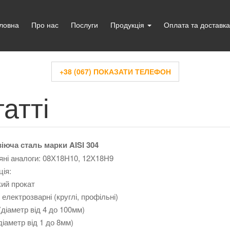
ловна
Про нас
Послуги
Продукція
Оплата та доставка
+38 (067) ПОКАЗАТИ ТЕЛЕФОН
атті
іюча сталь марки AISI 304
яні аналоги: 08Х18Н10, 12Х18Н9
ія:
ий прокат
 електрозварні (круглі, профільні)
(діаметр від 4 до 100мм)
(діаметр від 1 до 8мм)