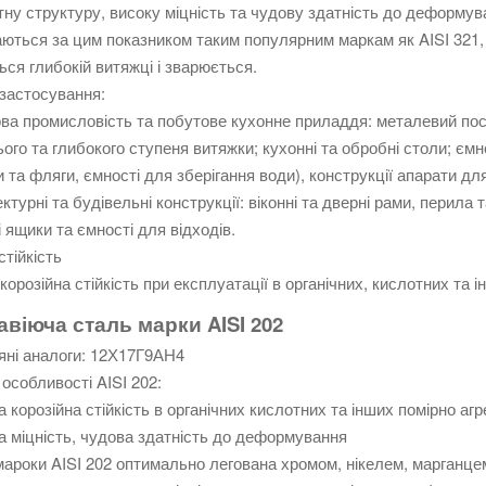
тну структуру, високу міцність та чудову здатність до деформува
ються за цим показником таким популярним маркам як AISI 321,
ься глибокій витяжці і зварюється.
застосування:
ва промисловість та побутове кухонне приладдя: металевий пос
ого та глибокого ступеня витяжки; кухонні та обробні столи; ємно
 та фляги, ємності для зберігання води), конструкції апарати дл
ектурні та будівельні конструкції: віконні та дверні рами, перила 
і ящики та ємності для відходів.
стійкість
корозійна стійкість при експлуатації в органічних, кислотних та
віюча сталь марки AISI 202
яні аналоги: 12Х17Г9АН4
 особливості AISI 202:
а корозійна стійкість в органічних кислотних та інших помірно а
а міцність, чудова здатність до деформування
ароки AISI 202 оптимально легована хромом, нікелем, марганцем,