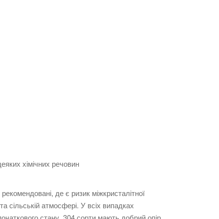
деяких хімічних речовин
 рекомендовані, де є ризик міжкристалітної
 та сільській атмосфері. У всіх випадках
очаткового стану. 304 сорти мають добрий опір