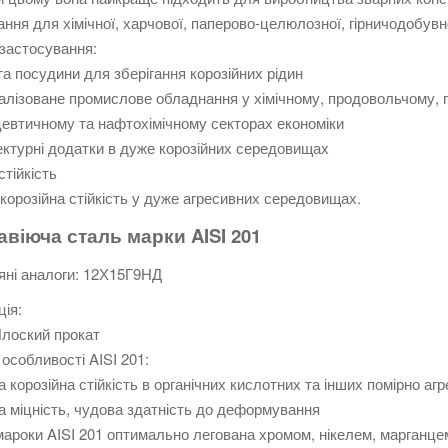
ння для хімічної, харчової, паперово-целюлозної, гірничодобувно
застосування:
та посудини для зберігання корозійних рідин
алізоване промислове обладнання у хімічному, продовольчому,
втичному та нафтохімічному секторах економіки
ектурні додатки в дуже корозійних середовищах
стійкість
корозійна стійкість у дуже агресивних середовищах.
віюча сталь марки AISI 201
яні аналоги: 12Х15Г9НД
ія:
ский прокат
 особливості AISI 201:
а корозійна стійкість в органічних кислотних та інших помірно а
а міцність, чудова здатність до деформування
ароки AISI 201 оптимально легована хромом, нікелем, марганцем,