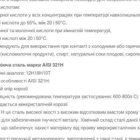
кислотам:
ної кислоти у всіх концентраціях при температурі навколишньо
ї кислоти до 65%, між 20 і 50°C,
ної та молочної кислоти при кімнатній температурі,
 кислоті між 20 і 50°C.
мендують для використання при контакті з холодними або гарячи
(кисломолочні продукти), спирт, натуральні соки плодові, сиропи, 
іюча сталь марки AISI 321H
яні аналоги: 12H18H10T
 особливості AISI 321H:
й опір корозії
іцність (рекомендована температура застосування: 600-800o C)
ддається міжкристалічній корозії
1H це сталь високої якості з високим відсотковим вмістом хром
 для забезпечення гнучкості металу. Хімічний склад сталі даної
 що забезпечує захист матеріалу від прояву мікрокристалічних к
ості продукції металопрокату, виготовленої з такої сталі, є при