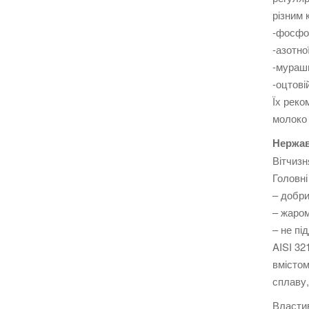
різним 
-фосфор
-азотно
-мураши
-оцтовій
Їх реко
молоко 
Нержав
Вітчизн
Головні
– добри
– жаром
– не пі
AISI 32
вмістом
сплаву,
Властив