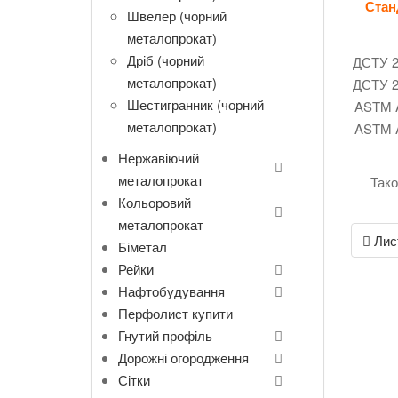
Стан
Швелер (чорний
металопрокат)
Дріб (чорний
ДСТУ 2
металопрокат)
ДСТУ 2
Шестигранник (чорний
ASTM 
металопрокат)
ASTM 
Нержавіючий
металопрокат
Так
Кольоровий
металопрокат
Post
Лист
Біметал
navigati
Рейки
Нафтобудування
Перфолист купити
Гнутий профіль
Дорожні огородження
Сітки