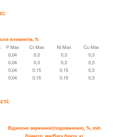
і:
оля елементів, %
x
P Max
Cr Max
Ni Max
Cu Max
0,04
0,3
0,3
0,3
0,04
0,3
0,3
0,3
0,04
0,15
0,15
0,3
0,04
0,15
0,15
0,3
сті:
Відносне звуження/(подовження), %, min
Діаметр, мм/Вага бунта, кг