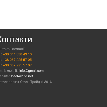
Контакти
нтакти компанії
l:
+38 044 338 43 10
l:
+38 067 225 57 05
l:
+38 067 225 57 07
mail:
metallistinfo@gmail.com
ebsite:
steel-world.net
еталопрокат Сталь Трейд © 2016