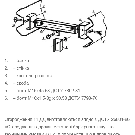
1. – балка
2. – стійка
3. – консоль-розпірка
4. – скоба
5. – болт М16х45.58 ДСТУ 7802-81
6. – болт М16х1,5-8g х 30.58 ДСТУ 7798-70
Огородження 11 ДД виготовляються згідно з ДСТУ 26804-86
«Огородження дорожні металеві бар’єрного типу» та
технічними умовами (ТУ) підприємств, що відповідають