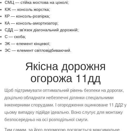
СМЦ — стійка мостова на цоколі;
КЖ — консоль жорстка;
КР — консоль-розпірка;
КА — консоль-амортизатор;
СДД — зв’язок діагональний дорожній;
С — скоба;
ЭК — елемент кінцевої;
ЭС — елемент світловідбиваючий.
Якісна дорожня
огорожа 11дд
Щоб підтримувати оптимальний рівень безпеки на дорогах,
доцільно обладнати небезпечні ділянки спеціальними
інженерними спорудами. І огородження оцинковане 11 ДД2 у
цьому випадку підійде ідеально. Воно слугує для монтажу
безпосередньо на осі розподільної смуги.
Тим самим, за його допомогою досягається максимальне