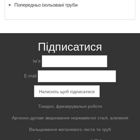
Попередньо ізольовані труби
Підписатися
Ім’я
E-mail
Токарні, фрезерувальні роботи
Аргонно-дугове зварювання нержавіючої сталі, алюмінія
Вальцювання металевого листа та труб