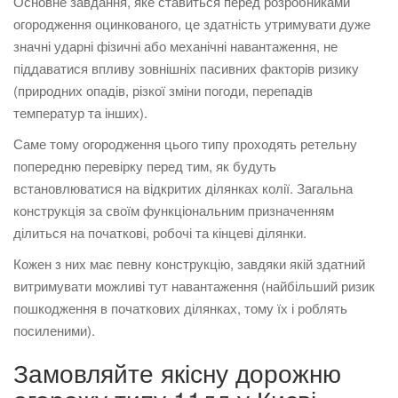
Основне завдання, яке ставиться перед розробниками
огородження оцинкованого, це здатність утримувати дуже
значні ударні фізичні або механічні навантаження, не
піддаватися впливу зовнішніх пасивних факторів ризику
(природних опадів, різкої зміни погоди, перепадів
температур та інших).
Саме тому огородження цього типу проходять ретельну
попередню перевірку перед тим, як будуть
встановлюватися на відкритих ділянках колії. Загальна
конструкція за своїм функціональним призначенням
ділиться на початкові, робочі та кінцеві ділянки.
Кожен з них має певну конструкцію, завдяки якій здатний
витримувати можливі тут навантаження (найбільший ризик
пошкодження в початкових ділянках, тому їх і роблять
посиленими).
Замовляйте якісну дорожню