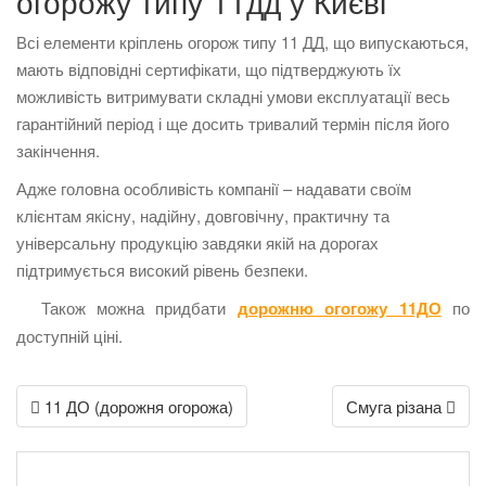
огорожу типу 11дд у Києві
Всі елементи кріплень огорож типу 11 ДД, що випускаються,
мають відповідні сертифікати, що підтверджують їх
можливість витримувати складні умови експлуатації весь
гарантійний період і ще досить тривалий термін після його
закінчення.
Адже головна особливість компанії – надавати своїм
клієнтам якісну, надійну, довговічну, практичну та
універсальну продукцію завдяки якій на дорогах
підтримується високий рівень безпеки.
Також можна придбати
дорожню огогожу 11ДО
по
доступній ціні.
Post
11 ДО (дорожня огорожа)
Смуга різана
navigation