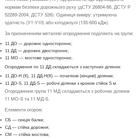
нормам безпеки дорожнього руху (дСТУ 26804-86, ДСТУ Р
52289-2004, ДСТУ 526). Одиниця виміру: утримуюча
здатність (У1-У10) або кілоджоулі (135-600 кДж).
За призначенням металеві огородження поділяють на групи:
11 ДО — дорожнє одностороннє;
11 ДД — дорожнє двостороннє;
11 МО — мостове одностороннє;
Огородження по 11 ДД складаються з наступних ділянок:
11 ДО-Н (К), 11 ДД-Н(К) — початкові (кінцеві) ділянки;
11 ДО-S, 11 ДД-S — робочі ділянки з кроком стійок S м.
Огородження групи 11 МД складаються з робочих ділянок
11 МО-S та 11 МД-S.
Елементи огорож:
СБ — секція балки;
СД — стійка дорожня;
СМ — стійка мостова;