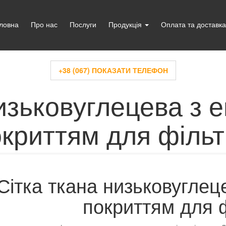
ловна
Про нас
Послуги
Продукція
Оплата та доставка
+38 (067) ПОКАЗАТИ ТЕЛЕФОН
изьковуглецева з 
криттям для фільт
Сітка ткана низьковуглец
покриттям для ф