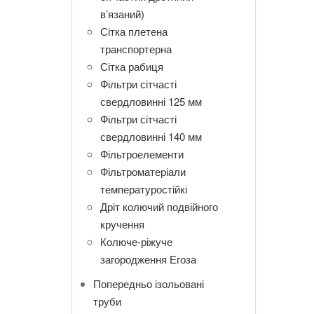
в’язаний)
Сітка плетена
транспортерна
Сітка рабиця
Фільтри сітчасті
свердловинні 125 мм
Фільтри сітчасті
свердловинні 140 мм
Фільтроелементи
Фільтроматеріали
температуростійкі
Дріт колючий подвійного
кручення
Колюче-ріжуче
загородження Егоза
Попередньо ізольовані
труби