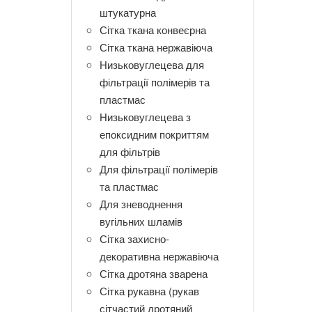
штукатурна
Сітка ткана конвеєрна
Сітка ткана нержавіюча
Низьковуглецева для
фільтрації полімерів та
пластмас
Низьковуглецева з
епоксидним покриттям
для фільтрів
Для фільтрації полімерів
та пластмас
Для зневоднення
вугільних шламів
Сітка захисно-
декоративна нержавіюча
Сітка дротяна зварена
Сітка рукавна (рукав
сітчастий дротяний