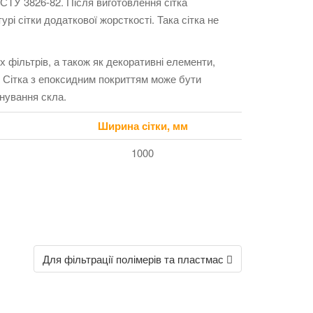
ДСТУ 3826-82. Після виготовлення сітка
 сітки додаткової жорсткості. Така сітка не
 фільтрів, а також як декоративні елементи,
н. Сітка з епоксидним покриттям може бути
онування скла.
Ширина сітки, мм
1000
Для фільтрації полімерів та пластмас