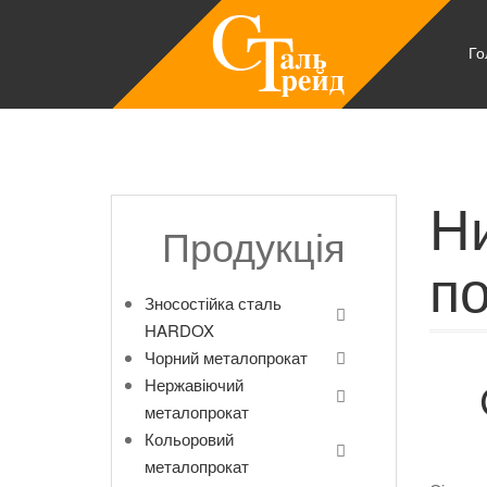
Го
Н
Продукція
по
Зносостійка сталь
HARDOX
Чорний металопрокат
Нержавіючий
металопрокат
Кольоровий
металопрокат