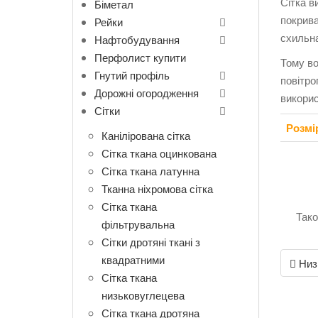
Сітка в
Біметал
покрива
Рейки
схильна
Нафтобудування
Перфолист купити
Тому во
Гнутий профіль
повітро
Дорожні огородження
викорис
Сітки
Розмі
Канілірована сітка
Сітка ткана оцинкована
Сітка ткана латунна
Тканна ніхромова сітка
Сітка ткана
Так
фільтрувальна
Сітки дротяні ткані з
Post
квадратними
Низь
navigati
Сітка ткана
низьковуглецева
Сітка ткана дротяна