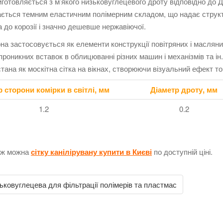
иготовляється з м’якого низьковуглецевого дроту відповідно до 
ється темним еластичним полімерним складом, що надає структурі
 до корозії і значно дешевше нержавіючої.
на застосовується як елементи конструкції повітряних і масляних
проникних вставок в облицюванні різних машин і механізмів та і
тана як москітна сітка на вікнах, створюючи візуальний ефект т
р сторони комірки в світлі, мм
Діаметр дроту, мм
1.2
0.2
ож можна
сітку канілірувану купити в Києві
по доступній ціні.
ковуглецева для фільтрації полімерів та пластмас
on