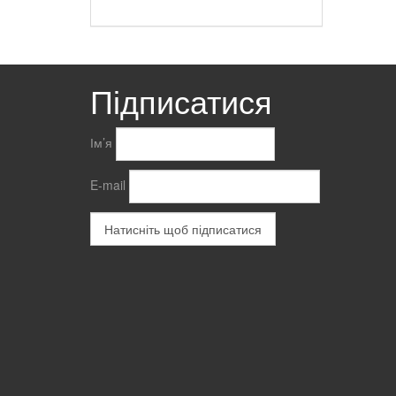
Підписатися
Ім’я
E-mail