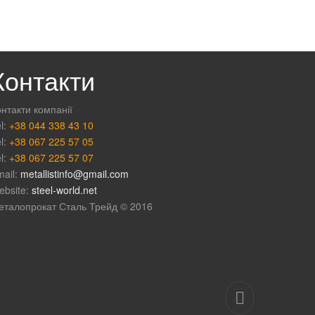
Контакти
нтакти компанії
l:
+38 044 338 43 10
l:
+38 067 225 57 05
l:
+38 067 225 57 07
mail:
metallistinfo@gmail.com
ebsite:
steel-world.net
еталопрокат Сталь Трейд © 2016