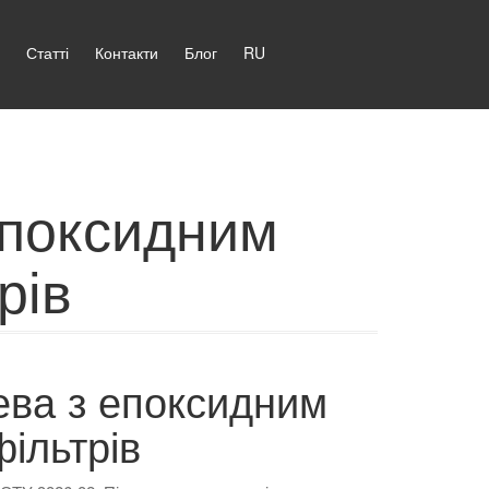
Статті
Контакти
Блог
RU
епоксидним
рів
ева з епоксидним
ільтрів