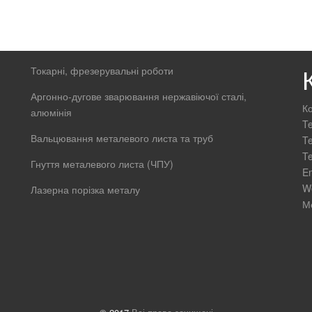
Токарні, фрезерувальні роботи
Аргонно-дугове зварювання нержавіючої сталі,
Ко
алюмінія
Te
Вальцювання металевого листа та труб
Te
Te
Гнуття металевого листа (ЧПУ)
E
W
Лазерна порізка металу
М