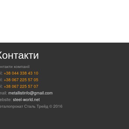
Контакти
нтакти компанії
l:
+38 044 338 43 10
l:
+38 067 225 57 05
l:
+38 067 225 57 07
mail:
metallistinfo@gmail.com
ebsite:
steel-world.net
еталопрокат Сталь Трейд © 2016