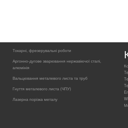
Токарні, фрезерувальні роботи
Аргонно-дугове зварювання нержавіючої сталі,
Ко
алюмінія
Te
Вальцювання металевого листа та труб
Te
Te
Гнуття металевого листа (ЧПУ)
E
W
Лазерна порізка металу
М