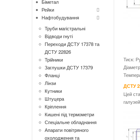
Біметал
Рейки
Нафтобудування
Труби магістральні
Відводи гнуті
Переходи ДСТУ 17378 та
ДСТУ 22826
Тиск: Р
Трійники
Діаметр
Заглушки ДСТУ 17379
Темпера
Фланці
Лінзи
ДСТУ 2
Кутники
Цей ста
Штуцера
галузей
Кріплення
Кишені під термометри
Спеціальне обладнання
Апарати повітряного
охолодження та