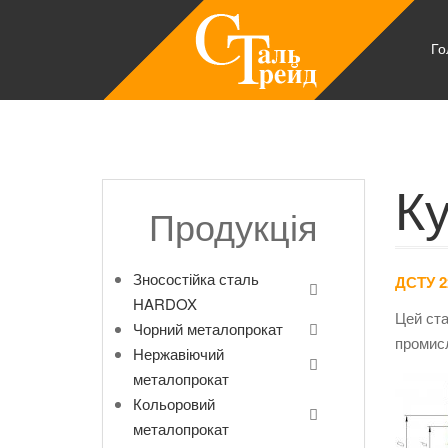
Го
К
Продукція
Зносостійка сталь
ДСТУ 2
HARDOX
Цей ста
Чорний металопрокат
промисл
Нержавіючий
металопрокат
Кольоровий
металопрокат