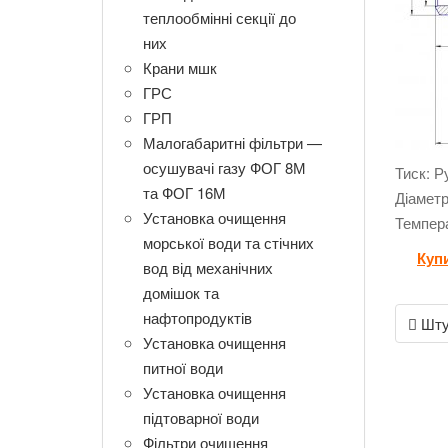
теплообмінні секції до
них
Крани мшк
ГРС
ГРП
Малогабаритні фільтри —
осушувачі газу ФОГ 8М
Тиск: Р
та ФОГ 16М
Діаметр
Установка очищення
Темпера
морської води та стічних
Купи
вод від механічних
домішок та
Post
нафтопродуктів
Шту
navigati
Установка очищення
питної води
Установка очищення
підтоварної води
Фільтри очищення