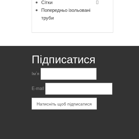
Сітки
Попередньо ізольовані
труби
Підписатися
Ім’я
E-mail