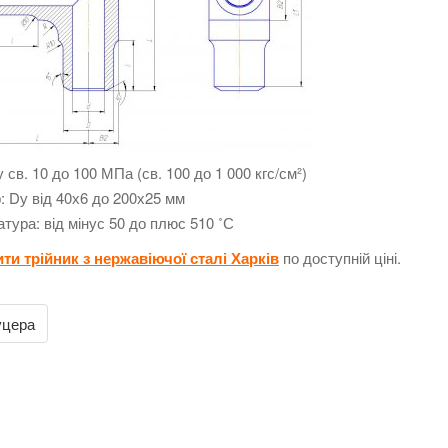
у св. 10 до 100 МПа (св. 100 до 1 000 кгс/см²)
: Dу від 40х6 до 200х25 мм
тура: від мінус 50 до плюс 510 ˚С
ти трійник з нержавіючої сталі Харків
по доступній ціні.
цера
on