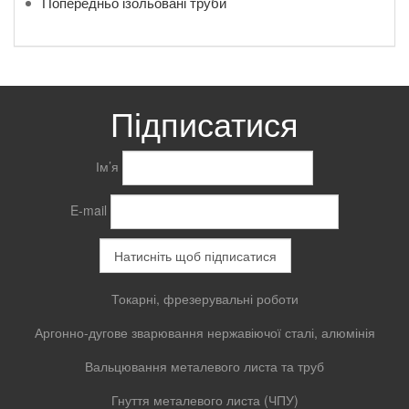
Попередньо ізольовані труби
Підписатися
Ім’я
E-mail
Токарні, фрезерувальні роботи
Аргонно-дугове зварювання нержавіючої сталі, алюмінія
Вальцювання металевого листа та труб
Гнуття металевого листа (ЧПУ)