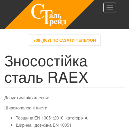
T
o
g
g
l
+38 (067) ПОКАЗАТИ ТЕЛЕФОН
e
Зносостійка
n
a
v
сталь RAEX
i
g
a
t
Допустимі відхилення:
i
Широкополосні листи
o
n
Товщина EN 10051:2010, категорія А
Ширина і довжина EN 10051