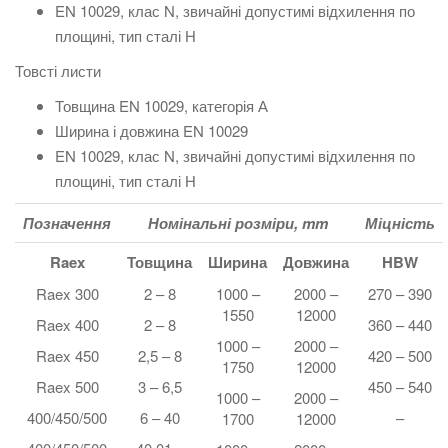
EN 10029, клас N, звичайні допустимі відхилення по
площині, тип сталі Н
Товсті листи
Товщина EN 10029, категорія А
Ширина і довжина EN 10029
EN 10029, клас N, звичайні допустимі відхилення по
площині, тип сталі Н
Позначення
Номінальні розміри, mm
Міцність
Raex
Товщина
Ширина
Довжина
HBW
Raex 300
2 – 8
1000 –
2000 –
270 – 390
1550
12000
Raex 400
2 – 8
360 – 440
1000 –
2000 –
Raex 450
2,5 – 8
420 – 500
1750
12000
Raex 500
3 – 6,5
450 – 540
1000 –
2000 –
400/450/500
6 – 40
–
1700
12000