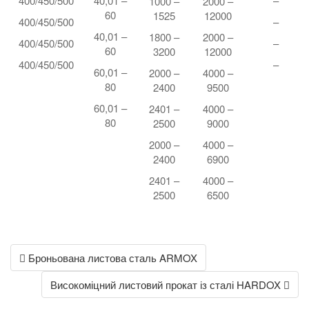
400/450/500
40,01 –
–
1000 –
2000 –
60
1525
12000
400/450/500
–
40,01 –
1800 –
2000 –
400/450/500
–
60
3200
12000
400/450/500
–
60,01 –
2000 –
4000 –
80
2400
9500
60,01 –
2401 –
4000 –
80
2500
9000
2000 –
4000 –
2400
6900
2401 –
4000 –
2500
6500
Post
Броньована листова сталь ARMOX
navigation
Високоміцний листовий прокат із сталі HARDOX