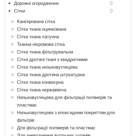
Дорожні огородження
Сітки
Канілірована сітка
Сітка ткана оцинкована
Сітка ткана латунна
Тканна ніхромова сітка
Сітка ткана фільтрувальна
Сітки дротяні ткані з квадратними
Сітка ткана низьковуглецева
Сітка ткана дротяна штукатурна
Сітка ткана конвеєрна
Сітка ткана нержавіюча
Низьковуглецева для фільтрації полімерів та
пластмас
Низьковуглецева з епоксидним покриттям для
фільтрів
Для фільтрації полімерів та пластмас
Для зневоднення вугільних шламів