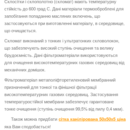
Склосітки і склополотно (скломат) мають температурну
стійкість до 600 град С. Дані матеріали термооброблені для
запобігання попаданню масляних включень, що
застосовуються при виготовленні матеріалу, в середовище,
що очищається.
Скломат виконаний з тонких і ультратонких скловолокон,
що забезпечують високий ступінь очищення та велику
брудоємність. Дані фільтроматеріали використовуються
для очищення високотемпературних газових середовищ від
механічних домішок.
Фільтроматеріал метаполіфторетиленовий мембранний
призначений для тонкої та фінішної фільтрації
високотемпературних газових середовищ. Застосування
температуростійкої мембрани забезпечує гарантоване
тонке очищення (ступінь очищення 99,5% від пилу 0,4 мкм).
Також можна придбати
сітка канілірована 50х50х5 ціна
яка Вам сподобається!