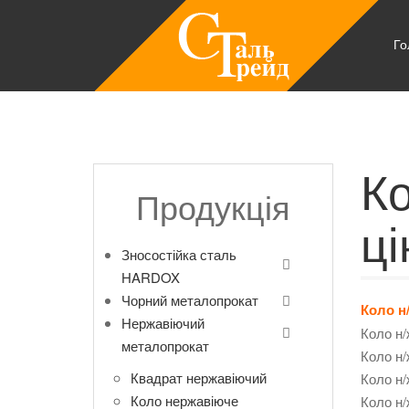
Го
Ко
Продукція
ці
Зносостійка сталь
HARDOX
Чорний металопрокат
Коло н/
Нержавіючий
Коло н/
металопрокат
Коло н/
Квадрат нержавіючий
Коло н/
Коло нержавіюче
Коло н/