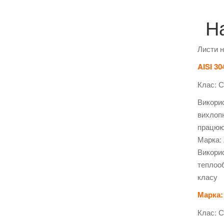
Н
Листи н
AISI 30
Клас: С
Викорис
вихлопн
працюют
Марка: 
Викорис
теплооб
класу
Марка:
Клас: С