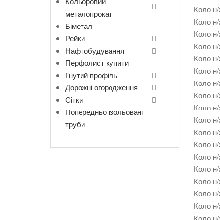
Кольоровий
Коло н/
металопрокат
Коло н/
Біметал
Коло н/
Рейки
Коло н/
Нафтобудування
Коло н/
Перфолист купити
Коло н/
Гнутий профіль
Коло н/
Дорожні огородження
Коло н/
Сітки
Коло н/
Попередньо ізольовані
Коло н/
труби
Коло н/
Коло н/
Коло н/
Коло н/
Коло н/
Коло н/
Коло н/
Коло н/