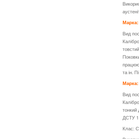
Викорис
аустені
Марка: 
Вид пос
Калібро
товстий
Поковки
працююч
та ін. 
Марка: 
Вид пос
Калібро
тонкий 
ДСТУ 11
Клас: С