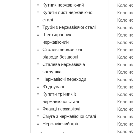
Кутник нержавіючий
Коло н/
Купити лист нержавіючої
Коло н/
сталі
Коло н/
Труби з нержавіючої сталі
Коло н/
Шестигранник
Коло н/
нержавіючий
Коло н/
Сталеві нержавіючі
Коло н/
відводи безшовні
Коло н/
Сталева нержавіюча
Коло н/
заглушка
Коло н/
Нержавіючі переходи
Коло н/
З’єднувачі
Коло н/
Купити трійник із
Коло н/
нержавіючої сталі
Коло н/
Фланці нержавіючі
Коло н/
Смуга з нержавіючої сталі
Коло н/
Нержавіючий дріт
Коло н/
Коло н/