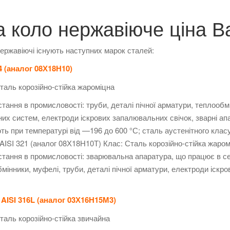
а коло нержавіюче ціна В
ержавіючі існують наступних марок сталей:
4 (аналог 08Х18Н10)
таль корозійно-стійка жароміцна
тання в промисловості: труби, деталі пічної арматури, теплообм
их систем, електроди іскрових запалювальних свічок, зварні ап
ь при температурі від —196 до 600 °С; сталь аустенітного клас
AISI 321 (аналог 08Х18Н10Т) Клас: Сталь корозійно-стійка жаром
тання в промисловості: зварювальна апаратура, що працює в се
мінники, муфелі, труби, деталі пічної арматури, електроди іскр
 AISI 316L (аналог 03Х16Н15М3)
таль корозійно-стійка звичайна