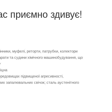
ас приємно здивує!
інники, муфелі, реторти, патрубки, колектори
арати та судини хімічного машинобудування, що
у
іцна
редовищах підвищеної агресивності,
ових запалювальних свічок; сталь аустенітного