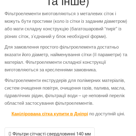
та інше)
Фільтроелементи виготовляються з металевих сіток і
можуть бути простими (коло із сітки із заданим діаметром)
або мати складну конструкцію (багатошаровий “пиріг” із
різних сіток, з’єднаний у блок необхідної форми).
Для замовлення простого фільтроелемента достатньо
вказати його діаметр, найменування сітки (її параметри) та
матеріал. Фільтроелементи складної конструкції
виготовляються за кресленнями замовника.
Фільтроелементи екструдерів для полімерних матеріалів,
систем очищення повітря, очищення газів, палива, масла,
гідравлічних рідин, фільтрації води – це неповний перелік
областей застосування фільтроелементів.
Канілірована сітка купити в Дніпрі
по доступній ціні.
Post
Фільтри сітчасті свердловинні 140 мм