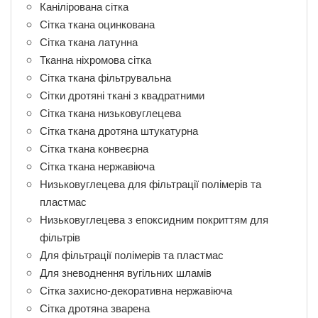
Канілірована сітка
Сітка ткана оцинкована
Сітка ткана латунна
Тканна ніхромова сітка
Сітка ткана фільтрувальна
Сітки дротяні ткані з квадратними
Сітка ткана низьковуглецева
Сітка ткана дротяна штукатурна
Сітка ткана конвеєрна
Сітка ткана нержавіюча
Низьковуглецева для фільтрації полімерів та
пластмас
Низьковуглецева з епоксидним покриттям для
фільтрів
Для фільтрації полімерів та пластмас
Для зневоднення вугільних шламів
Сітка захисно-декоративна нержавіюча
Сітка дротяна зварена