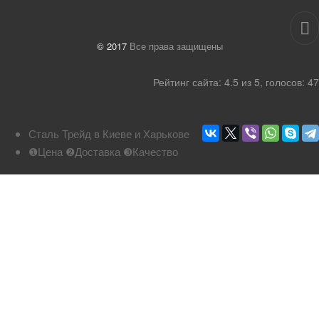
© 2017
Все права защищены
Рейтинг
сайта
:
4.5
из
5
, голосов:
47
Сталь Трейд в Киеве и Харькове
❶Цена ❷Доставка ❸Качество