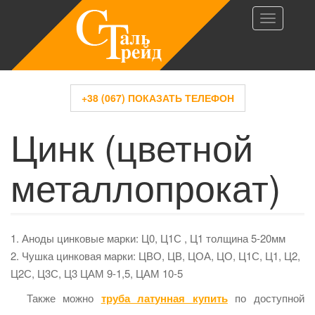
T
o
g
g
l
+38 (067) ПОКАЗАТЬ ТЕЛЕФОН
e
Цинк (цветной
n
a
v
металлопрокат)
i
g
a
t
1. Аноды цинковые марки: Ц0, Ц1С , Ц1 толщина 5-20мм
i
2. Чушка цинковая марки: ЦВО, ЦВ, ЦОА, ЦО, Ц1С, Ц1, Ц2,
o
Ц2С, Ц3С, Ц3 ЦАМ 9-1,5, ЦАМ 10-5
n
Также можно
труба латунная купить
по доступной