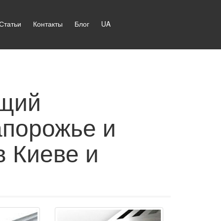
Статьи
Контакты
Блог
UA
ющий
апорожье и
в Киеве и