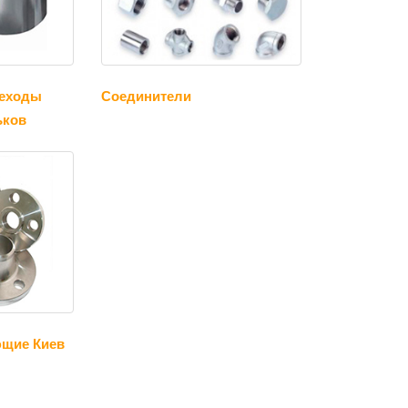
еходы
Соединители
ьков
щие Киев