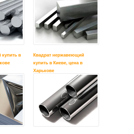
 купить в
Квадрат нержавеющий
ькове
купить в Киеве, цена в
Харькове