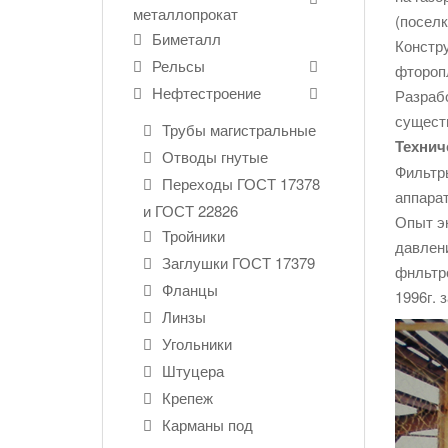
металлопрокат
(поселк
Биметалл
Констру
Рельсы
фторопл
Нефтестроение
Разраб
сущест
Трубы магистральные
Технич
Отводы гнутые
Фильтр
Переходы ГОСТ 17378
аппарат
и ГОСТ 22826
Опыт э
Тройники
давлени
Заглушки ГОСТ 17379
фнльтро
Фланцы
1996г. 
Линзы
Угольники
Штуцера
Крепеж
Карманы под