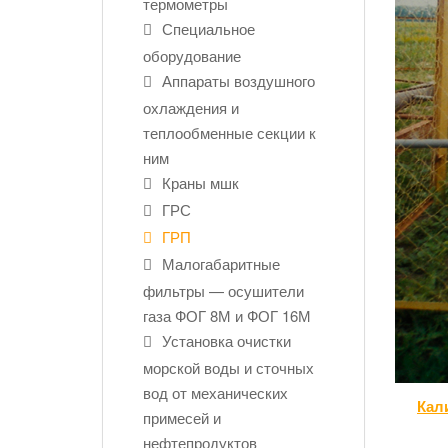
термометры
Специальное
оборудование
Аппараты воздушного
охлаждения и
теплообменные секции к
ним
Краны мшк
ГРС
ГРП
Малогабаритные
фильтры — осушители
газа ФОГ 8М и ФОГ 16М
Установка очистки
морской воды и сточных
вод от механических
Кал
примесей и
нефтепродуктов