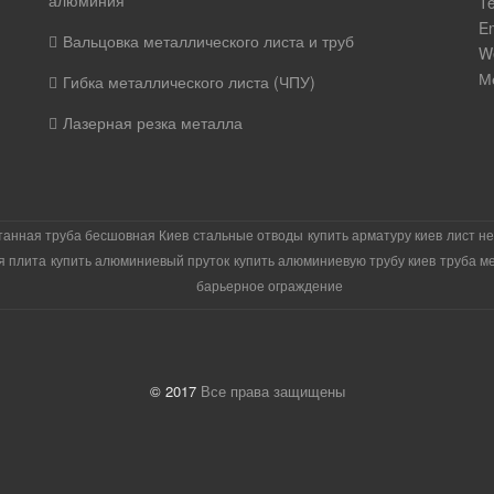
Te
E
Вальцовка металлического листа и труб
W
М
Гибка металлического листа (ЧПУ)
Лазерная резка металла
танная труба бесшовная Киев
стальные отводы
купить арматуру киев
лист н
я плита
купить алюминиевый пруток
купить алюминиевую трубу киев
труба м
барьерное ограждение
© 2017
Все права защищены