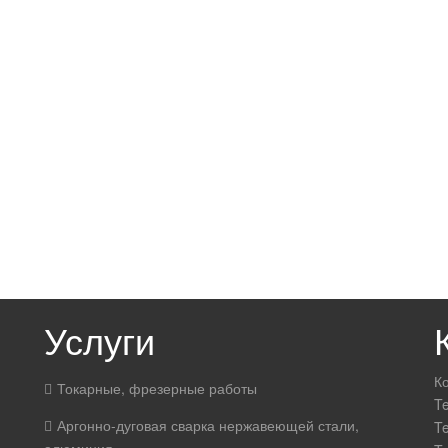
Услуги
К
Токарные, фрезерные работы
Te
Аргонно-дуговая сварка нержавеющей стали,
Te
алюминия