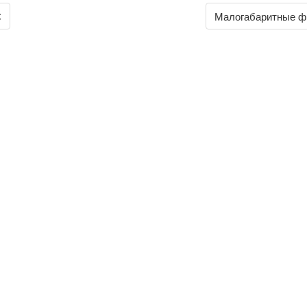
С
Малогабаритные ф
on