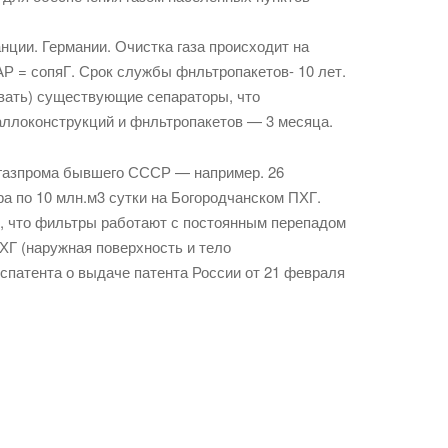
ции. Германии. Очистка газа происходит на
АР = сопяГ. Срок службы фнльтропакетов- 10 лет.
вать) существующие сепараторы, что
аллоконструкций и фнльтропакетов — 3 месяца.
 газпрома бывшего СССР — например. 26
а по 10 млн.м3 сутки на Богородчанском ПХГ.
, что фильтры работают с постоянным перепадом
ХГ (наружная поверхность и тело
спатента о выдаче патента России от 21 февраля