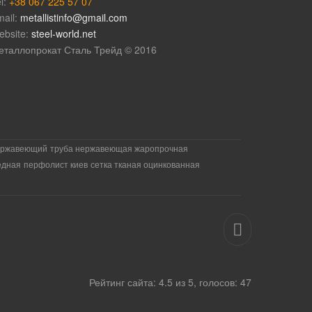
l:
+38 067 225 57 07
mail:
metallistinfo@gmail.com
ebsite:
steel-world.net
еталлопрокат Сталь Трейд © 2016
ержавеющий
труба нержавеющая жаропрочная
едная
перфолист киев
сетка тканая оцинкованная
Рейтинг
сайта
:
4.5
из
5
, голосов:
47