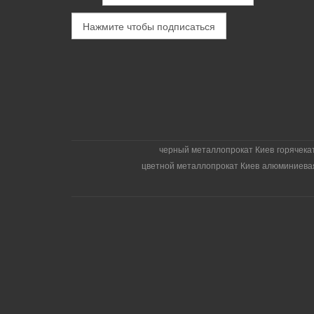
черный металлопрокат Киев
горячека
цветной металлопрокат Киев
алюминиева