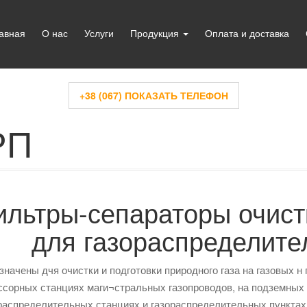
авная
О нас
Услуги
Продукция
Оплата и доставка
+38 (067) ПОКАЗАТЬ ТЕЛЕФОН
РП
ильтры-сепараторы очист
для газораспределите
начены дчя очистки и подготовки природного газа на газовых н
сорных станциях маги¬стральных газопроводов, на подземных х
ораспределительных станциях и газораспределительных пунктах