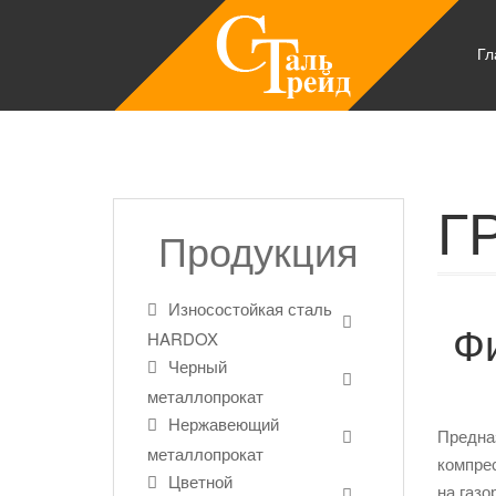
Гл
Г
Продукция
Износостойкая сталь
Ф
HARDOX
Черный
металлопрокат
Нержавеющий
Предназ
металлопрокат
компрес
Цветной
на газ