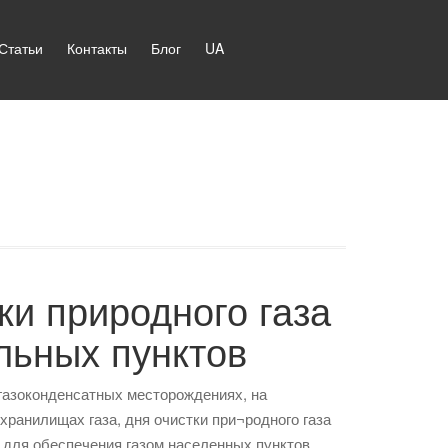
Статьи
Контакты
Блог
UA
ки природного газа
льных пунктов
 газоконденсатных месторождениях, на
ранилищах газа, дня очистки при¬родного газа
 для обеспечения газом населенных пунктов