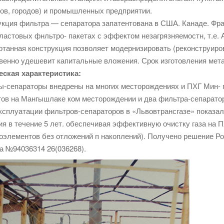
ов, городов) и промышленных предприятии.
кция фильтра — сепаратора запатентована в США. Канаде. Фран
астовых фнльтро- пакетах с эффектом незагрязняемостн, т.е. 
отанная конструкция позволяет модернизировать (реконструиро
венно удешевит капитальные вложения. Срок изготовления мет
еская характеристика:
ы-сепараторы внедрены на многих месторождениях и ПХГ Мин-
ов на Мангышлаке ком месторождении и два фильтра-сепаратор
ксплуатации фильтров-сепараторов в «Львовтрансгазе» показал
я в течение 5 лет. обеспечивая эффективную очистку газа на П
элементов без отложений п накоплений). Получено решение Ро
за №94036314 26(036268).