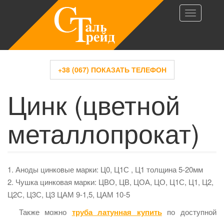
T
o
g
g
l
+38 (067) ПОКАЗАТЬ ТЕЛЕФОН
e
Цинк (цветной
n
a
v
металлопрокат)
i
g
a
t
1. Аноды цинковые марки: Ц0, Ц1С , Ц1 толщина 5-20мм
i
2. Чушка цинковая марки: ЦВО, ЦВ, ЦОА, ЦО, Ц1С, Ц1, Ц2,
o
Ц2С, Ц3С, Ц3 ЦАМ 9-1,5, ЦАМ 10-5
n
Также можно
труба латунная купить
по доступной